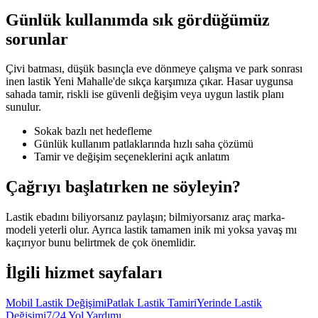
Günlük kullanımda sık gördüğümüz
sorunlar
Çivi batması, düşük basınçla eve dönmeye çalışma ve park sonrası
inen lastik Yeni Mahalle'de sıkça karşımıza çıkar. Hasar uygunsa
sahada tamir, riskli ise güvenli değişim veya uygun lastik planı
sunulur.
Sokak bazlı net hedefleme
Günlük kullanım patlaklarında hızlı saha çözümü
Tamir ve değişim seçeneklerini açık anlatım
Çağrıyı başlatırken ne söyleyin?
Lastik ebadını biliyorsanız paylaşın; bilmiyorsanız araç marka-
modeli yeterli olur. Ayrıca lastik tamamen inik mi yoksa yavaş mı
kaçırıyor bunu belirtmek de çok önemlidir.
İlgili hizmet sayfaları
Mobil Lastik Değişimi
Patlak Lastik Tamiri
Yerinde Lastik
Değişimi
7/24 Yol Yardımı