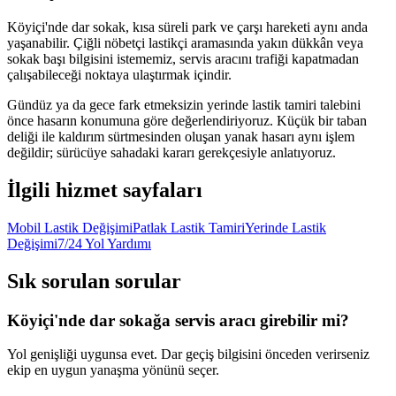
Köyiçi'nde dar sokak, kısa süreli park ve çarşı hareketi aynı anda
yaşanabilir. Çiğli nöbetçi lastikçi aramasında yakın dükkân veya
sokak başı bilgisini istememiz, servis aracını trafiği kapatmadan
çalışabileceği noktaya ulaştırmak içindir.
Gündüz ya da gece fark etmeksizin yerinde lastik tamiri talebini
önce hasarın konumuna göre değerlendiriyoruz. Küçük bir taban
deliği ile kaldırım sürtmesinden oluşan yanak hasarı aynı işlem
değildir; sürücüye sahadaki kararı gerekçesiyle anlatıyoruz.
İlgili hizmet sayfaları
Mobil Lastik Değişimi
Patlak Lastik Tamiri
Yerinde Lastik
Değişimi
7/24 Yol Yardımı
Sık sorulan sorular
Köyiçi'nde dar sokağa servis aracı girebilir mi?
Yol genişliği uygunsa evet. Dar geçiş bilgisini önceden verirseniz
ekip en uygun yanaşma yönünü seçer.