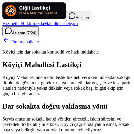
Asistan
Hizmetler
Hakkımızda
Mahalleler
İletişim
Asistan (7/24)
Tüm mahalleler
Köyiçi için dar sokakta kontrollü ve hızlı müdahale
Köyiçi Mahallesi Lastikçi
Köyiçi Mahallesi'nde mobil lastik hizmeti verirken hız kadar sokağın
ritmini de gözetmek gerekir. Çarşı hareketi, dar geçişler ve kısa park
alanları nedeniyle yakın dükkân veya sokak başı bilgisi ekip için
güçlü bir referanstır.
Dar sokakta doğru yaklaşma yönü
Servis aracının sokağa hangi yönden gireceği, işlem süresini ve
çevredeki trafik akışını etkiler. Köyiçi çağrısında yakın esnaf, sokak
başı veya belirgin yapı adıyla konumu teyit ediyoruz.