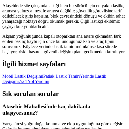
Ataşehir'de site çıkışında lastiği inen bir sürücü için en yakın lastikçi
araması yalnızca mesafe arayışı değildir; güvenlik görevlisine tarif
edilebilecek giriş kapısını, blok çevresindeki dönüşü ve ekibin rahat
yanaşacağı noktayı doğru okumak gerekir. Çiğli lastikçi ekibimiz
çağrıyı bu ayrıntılarla alır.
Akşam yoğunluğunda kapalı otoparktan ana artere çıkmadan fark
edilen basınç kaybı için önce bulunduğunuz katı ve araç tipini
soruyoruz. Böylece yerinde lastik tamiri mümkünse kısa sürede
başlıyor, riskli hasarda güvenli değişim planı gecikmeden kuruluyor.
İlgili hizmet sayfaları
Mobil Lastik Değişimi
Patlak Lastik Tamiri
Yerinde Lastik
Değişimi
7/24 Yol Yardımı
Sık sorulan sorular
Ataşehir Mahallesi'nde kaç dakikada
ulaşıyorsunuz?
Varış süresi yoğunluğa, konuma ve ekip uygunluğuna göre değişir.
Çağrıda konum alındıktan sonra tahmini süre paylaşılır.