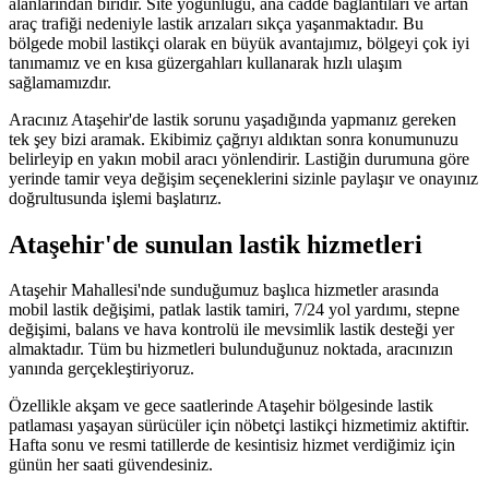
alanlarından biridir. Site yoğunluğu, ana cadde bağlantıları ve artan
araç trafiği nedeniyle lastik arızaları sıkça yaşanmaktadır. Bu
bölgede mobil lastikçi olarak en büyük avantajımız, bölgeyi çok iyi
tanımamız ve en kısa güzergahları kullanarak hızlı ulaşım
sağlamamızdır.
Aracınız Ataşehir'de lastik sorunu yaşadığında yapmanız gereken
tek şey bizi aramak. Ekibimiz çağrıyı aldıktan sonra konumunuzu
belirleyip en yakın mobil aracı yönlendirir. Lastiğin durumuna göre
yerinde tamir veya değişim seçeneklerini sizinle paylaşır ve onayınız
doğrultusunda işlemi başlatırız.
Ataşehir'de sunulan lastik hizmetleri
Ataşehir Mahallesi'nde sunduğumuz başlıca hizmetler arasında
mobil lastik değişimi, patlak lastik tamiri, 7/24 yol yardımı, stepne
değişimi, balans ve hava kontrolü ile mevsimlik lastik desteği yer
almaktadır. Tüm bu hizmetleri bulunduğunuz noktada, aracınızın
yanında gerçekleştiriyoruz.
Özellikle akşam ve gece saatlerinde Ataşehir bölgesinde lastik
patlaması yaşayan sürücüler için nöbetçi lastikçi hizmetimiz aktiftir.
Hafta sonu ve resmi tatillerde de kesintisiz hizmet verdiğimiz için
günün her saati güvendesiniz.